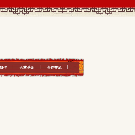
-->
创作
会林基金
合作交流