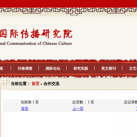
国
问卷调查
国际论坛
研究实践
英文期刊
文艺
当前位置：
首页
» 合作交流
当前第 1 页
总页数： 1 页
总记录数
首页
上一页