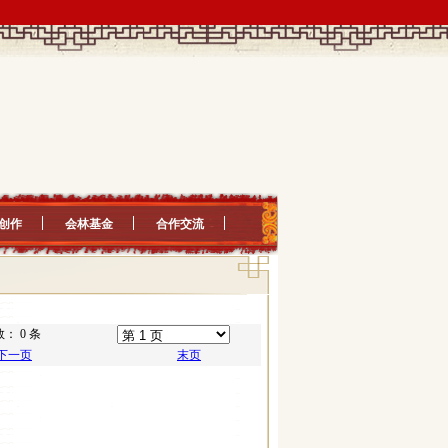
创作
会林基金
合作交流
： 0 条
下一页
末页